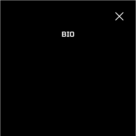
MACHAC
BIO